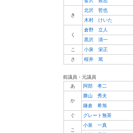
金沢 敦志
北沢 哲也
き
木村 けいた
倉野 立人
く
黒沢 清一
こ
小泉 栄正
さ
桜井 篤
前議員・元議員
あ
阿部 孝二
勝山 秀夫
か
鎌倉 希旭
ぐ
グレート無茶
小泉 一真
こ