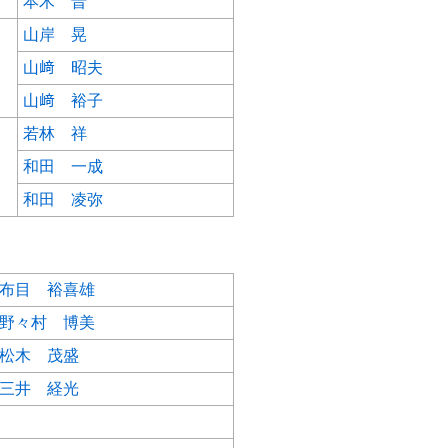
本木 晋
山岸 晃
山﨑 昭夫
山﨑 裕子
若林 祥
和田 一成
和田 凌弥
布目 裕喜雄
野々村 博美
松木 茂盛
三井 経光