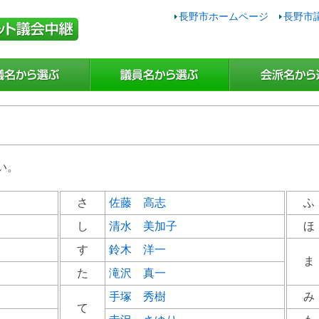
長野市ホームページ
長野市
い。
さ
佐藤 高志
ふ
し
清水 美加子
ほ
す
鈴木 洋一
ま
た
滝沢 真一
手塚 秀樹
み
て