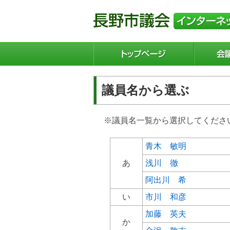
議員名から選ぶ
※議員名一覧から選択してくださ
青木 敏明
あ
浅川 徹
阿出川 希
い
市川 和彦
加藤 英夫
か