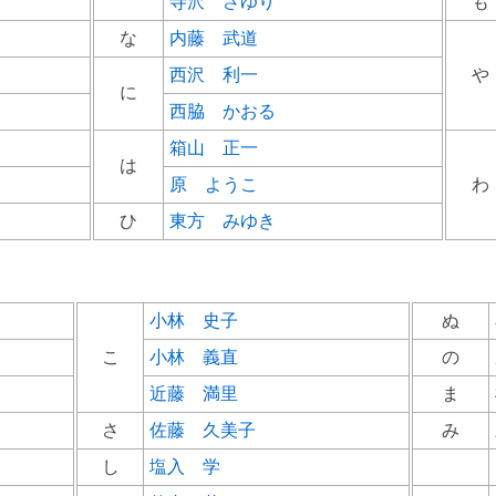
寺沢 さゆり
も
な
内藤 武道
西沢 利一
や
に
西脇 かおる
箱山 正一
は
原 ようこ
わ
ひ
東方 みゆき
小林 史子
ぬ
こ
小林 義直
の
近藤 満里
ま
さ
佐藤 久美子
み
し
塩入 学