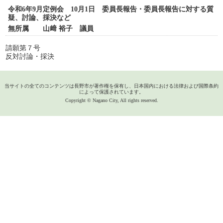
令和6年9月定例会 10月1日 委員長報告・委員長報告に対する質
疑、討論、採決など
無所属 山﨑 裕子 議員
請願第７号
反対討論・採決
当サイトの全てのコンテンツは長野市が著作権を保有し、日本国内における法律および国際条約
によって保護されています。
Copyright © Nagano City, All rights reserved.