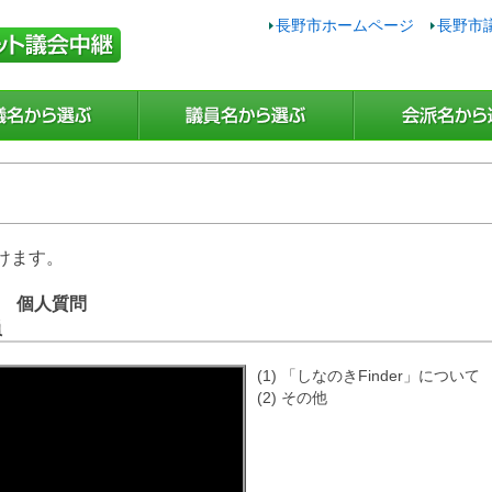
長野市ホームページ
長野市
けます。
日 個人質問
員
(1) 「しなのきFinder」について
(2) その他