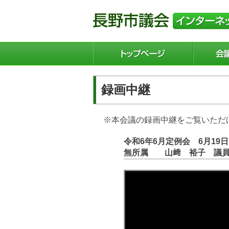
録画中継
※本会議の録画中継をご覧いただ
令和6年6月定例会 6月19
無所属 山﨑 裕子 議