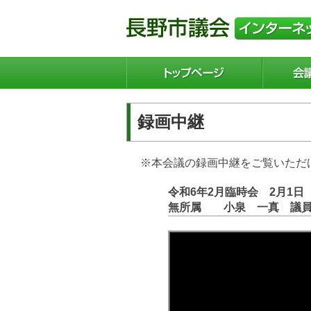
録画中継
※本会議の録画中継をご覧いただ
令和6年2月臨時会 2月1
無所属 小泉 一真 議