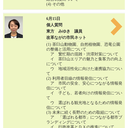
(4) その他
6月15日
個人質問
東方 みゆき 議員
改革ながの市民ネット
(1) 茶臼山動物園、自然植物園、恐竜公園
の整備と活用について
ア 繁忙期の混雑・渋滞対策について
イ 茶臼山エリアの魅力と集客力の向上
について
ウ 地域活性化に向けた連携協力につい
て
(2) 利用者目線の情報発信について
ア 市民の安全、安心につながる情報発
信について
イ 子ども、若者向けの情報発信につい
て
ウ 選ばれる観光地となるための情報発
信について
(3) 未来に続く長野のための取組について
ア 「選ばれる都市」につながる都市ブ
ランディングについて
イ 行政改革とＤＸの推進について