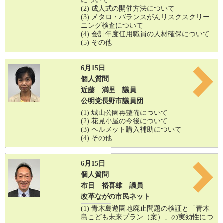
について
(2) 成人式の開催方法について
(3) メタロ・バランスがんリスクスクリー
ニング検査について
(4) 会計年度任用職員の人材確保について
(5) その他
6月15日
個人質問
近藤 満里 議員
公明党長野市議員団
(1) 城山公園再整備について
(2) 花見小屋の今後について
(3) ヘルメット購入補助について
(4) その他
6月15日
個人質問
布目 裕喜雄 議員
改革ながの市民ネット
(1) 青木島遊園地廃止問題の検証と「青木
島こども未来プラン（案）」の実効性につ