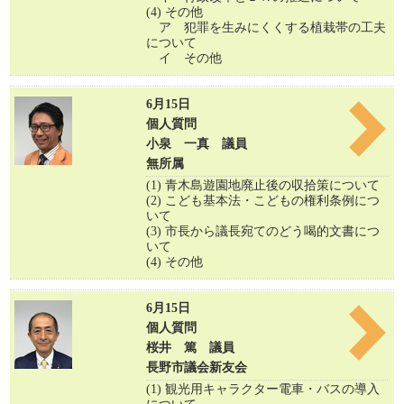
(4) その他
ア 犯罪を生みにくくする植栽帯の工夫
について
イ その他
6月15日
個人質問
小泉 一真 議員
無所属
(1) 青木島遊園地廃止後の収拾策について
(2) こども基本法・こどもの権利条例につ
いて
(3) 市長から議長宛てのどう喝的文書につ
いて
(4) その他
6月15日
個人質問
桜井 篤 議員
長野市議会新友会
(1) 観光用キャラクター電車・バスの導入