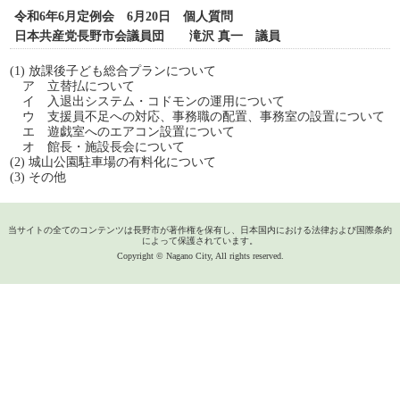
令和6年6月定例会 6月20日 個人質問
日本共産党長野市会議員団 滝沢 真一 議員
(1) 放課後子ども総合プランについて
ア 立替払について
イ 入退出システム・コドモンの運用について
ウ 支援員不足への対応、事務職の配置、事務室の設置について
エ 遊戯室へのエアコン設置について
オ 館長・施設長会について
(2) 城山公園駐車場の有料化について
(3) その他
当サイトの全てのコンテンツは長野市が著作権を保有し、日本国内における法律および国際条約
によって保護されています。
Copyright © Nagano City, All rights reserved.