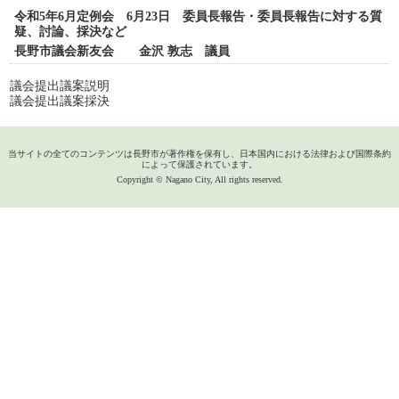
令和5年6月定例会 6月23日 委員長報告・委員長報告に対する質
疑、討論、採決など
長野市議会新友会 金沢 敦志 議員
議会提出議案説明
議会提出議案採決
当サイトの全てのコンテンツは長野市が著作権を保有し、日本国内における法律および国際条約
によって保護されています。
Copyright © Nagano City, All rights reserved.