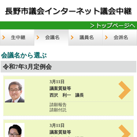
会議名から選ぶ
令和7年3月定例会
3月11日
議案質疑等
西沢 利一 議長
請願報告
請願付託
3月11日
議案質疑等