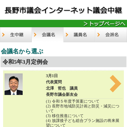
会議名から選ぶ
令和5年3月定例会
3月1日
代表質問
北澤 哲也 議員
長野市議会新友会
(1) 令和５年度予算案について
(2) 長野市地域防災計画と防災・減災につ
いて
(3) 移住推進について
(4) 放課後子ども総合プラン施設の将来展
望について