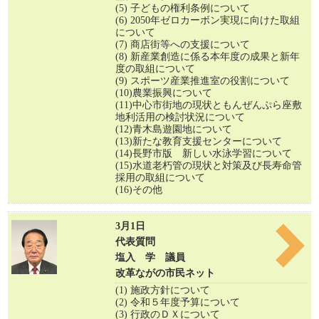
(5) 子どもの権利条例について
(6) 2050年ゼロカーボン実現に向けた取組
について
(7) 商店街等への支援について
(8) 新産業創造に係る本年度の成果と新年
度の取組について
(9) スポーツ産業推進室の役割について
(10)農業振興について
(11)中心市街地の現状ともんぜんぷら座敷
地利活用の検討状況について
(12)青木島遊園地について
(13)新たな教育支援センターについて
(14)長野市版 新しい水泳学習について
(15)水道老朽管の現状と対策及び長寿命管
採用の取組について
(16)その他
3月1日
代表質問
塩入 学 議員
改革ながの市民ネット
(1) 施政方針について
(2) 令和５年度予算について
(3) 行政のＤＸについて