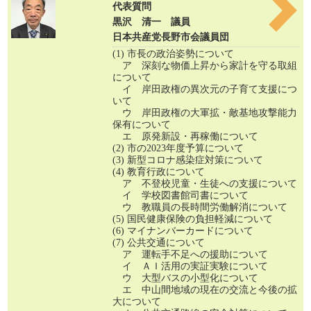
代表質問
黒沢 清一 議員
日本共産党長野市会議員団
(1) 市長の政治姿勢について
ア 深刻な物価上昇から家計を守る取組
について
イ 岸田政権の異次元の子育て支援につ
いて
ウ 岸田政権の大軍拡・敵基地攻撃能力
保有について
エ 原発新設・再稼働について
(2) 市の2023年度予算について
(3) 新型コロナ感染症対策について
(4) 教育行政について
ア 不登校児童・生徒への支援について
イ 学校図書館司書について
ウ 教職員の長時間労働解消について
(5) 国民健康保険の負担軽減について
(6) マイナンバーカードについて
(7) 公共交通について
ア 運転手不足への援助について
イ ＡＩ活用の実証実験について
ウ 大型バスの小型化について
エ 中山間地域の現在の交流と今後の拡
大について